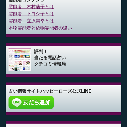
霊能者 木村藤子とは
霊能者 下ヨシ子とは
霊能者 立原美幸とは
本物霊能者と偽物霊能者の違い
評判！
当たる電話占い
クチコミ情報局
占い情報サイト
ハッピーローズ公式LINE