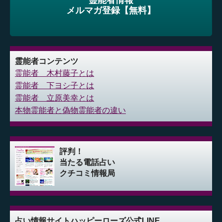
霊能者情報
メルマガ登録【無料】
霊能者コンテンツ
霊能者 木村藤子とは
霊能者 下ヨシ子とは
霊能者 立原美幸とは
本物霊能者と偽物霊能者の違い
評判！
当たる電話占い
クチコミ情報局
占い情報サイト
ハッピーローズ公式LINE