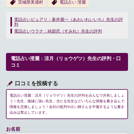
茨城県美浦村
電話占い 澄麗
投
電話占いピュアリ：蒼井麗一（あおいれいいち）先生の評
判
稿
ナ
電話占いウラナ：純碧恋（すみれ）先生の評判
ビ
ゲ
ー
シ
電話占い澄麗：涼月（リョウゲツ）先生の評判・口
ョ
コミ
ン
口コミを投稿する
電話占い澄麗：涼月（リョウゲツ）先生の評判をみんなで共有しましょ
う！先生、復縁に強い先生、当たる先生などいろんな情報を書き込んで
情報を交換しましょう！会社の批判や占い師さんを中傷するような書き
込みは禁止しています。
お名前