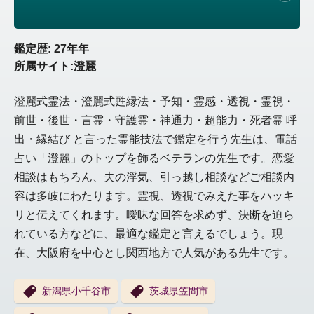
鑑定歴: 27年年
所属サイト:澄麗
澄麗式霊法・澄麗式甦縁法・予知・霊感・透視・霊視・
前世・後世・言霊・守護霊・神通力・超能力・死者霊 呼
出・縁結び と言った霊能技法で鑑定を行う先生は、電話
占い「澄麗」のトップを飾るベテランの先生です。恋愛
相談はもちろん、夫の浮気、引っ越し相談などご相談内
容は多岐にわたります。霊視、透視でみえた事をハッキ
リと伝えてくれます。曖昧な回答を求めず、決断を迫ら
れている方などに、最適な鑑定と言えるでしょう。現
在、大阪府を中心とし関西地方で人気がある先生です。
新潟県小千谷市
茨城県笠間市