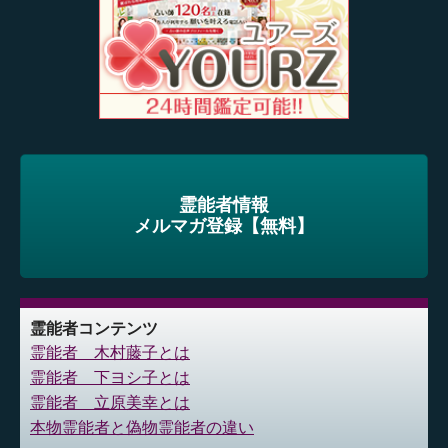
霊能者情報
メルマガ登録【無料】
霊能者コンテンツ
霊能者 木村藤子とは
霊能者 下ヨシ子とは
霊能者 立原美幸とは
本物霊能者と偽物霊能者の違い