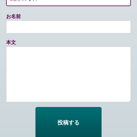
お名前
本文