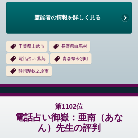
霊能者の情報を詳しく見る
千葉県山武市
長野県白馬村
電話占い 紫苑
青森県今別町
静岡県牧之原市
第1102位
電話占い御嶽：亜南（あな
ん）先生の評判