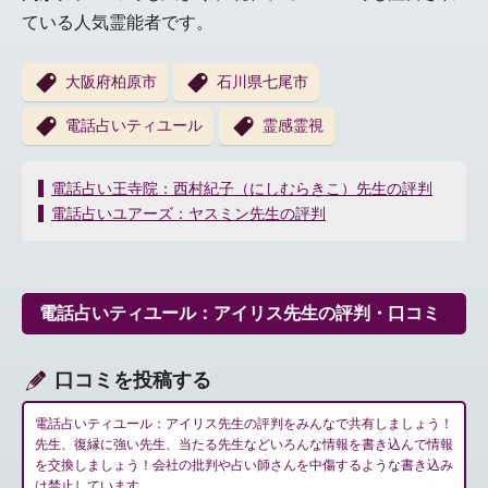
ている人気霊能者です。
大阪府柏原市
石川県七尾市
電話占いティユール
霊感霊視
投
電話占い王寺院：西村紀子（にしむらきこ）先生の評判
稿
電話占いユアーズ：ヤスミン先生の評判
ナ
ビ
ゲ
ー
電話占いティユール：アイリス先生の評判・口コミ
シ
ョ
ン
口コミを投稿する
電話占いティユール：アイリス先生の評判をみんなで共有しましょう！
先生、復縁に強い先生、当たる先生などいろんな情報を書き込んで情報
を交換しましょう！会社の批判や占い師さんを中傷するような書き込み
は禁止しています。