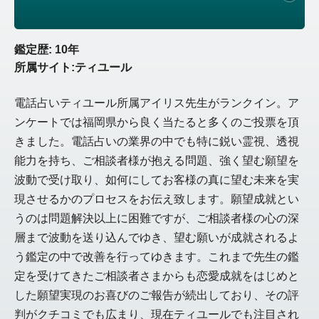
鑑定歴: 10年
所属サイト:ティユール
電話占いティユール所属アイリス先生がランクイン。ア
ンケートでは福岡県から良く当たると多くのご投票を頂
きました。電話占いの業界の中でも特に鋭い霊視、透視
能力を持ち、ご相談者様が抱える問題、強く望む願望を
波動で受け取り、如何にしてお客様の真に望む未来を実
現させるかのプロセスをお伝え致します。願望成就とい
うのは問題解決以上に困難ですが、ご相談者様の心の深
層まで波動を送り込んでゆき、望む願いが成就されるよ
う鑑定の中で改善を行ってゆきます。これまで先生の鑑
定を受けてきたご相談者さまからも恋愛成就をはじめと
した願望実現のお喜びのご報告が続出しており、その評
判がクチコミでも広まり、現在ティユールでも注目され