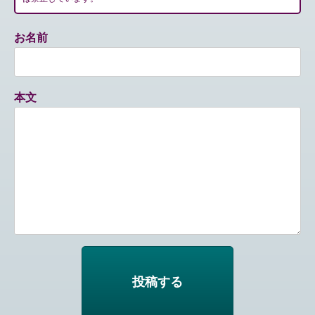
お名前
本文