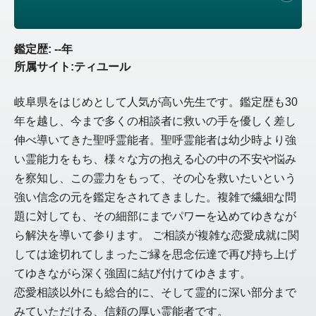
鑑定歴: --年
所属サイト:ティユール
岐阜県をはじめとして人気が高い先生です。鑑定歴も30
年を越し、今まで多くの相談者に救いの手を優しく差し
伸べ導いてきた聖呼霊能者。聖呼霊能者は幼少時より強
い霊能力をもち、様々な方の抱える心の中の不安や悩み
を察知し、この霊力をもって、その心を救いたいという
強い信念の元を鑑定をされてきました。複雑で繊細な問
題に対しても、その細部にまでパワーを込めてゆきなが
ら解決を導いて参ります。 ご相談が複雑な恋愛成就に関
しては途切れてしまったご縁を思念伝達で再び持ち上げ
てゆきながら深く強固に結び付けてゆきます。
恋愛相談以外にも総合的に、そして霊的に深い部分まで
みていただける、信頼の厚い霊能者です。