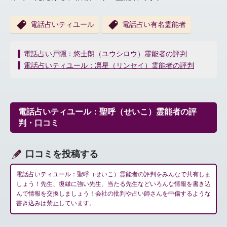
電話占いティユール
電話占い有名霊能者
投
電話占い戸隠：悠士朗（ユウシロウ）霊能者の評判
稿
電話占いティユール：凛星（リンセイ）霊能者の評判
ナ
ビ
ゲ
ー
電話占いティユール：聖呼（せいこ）霊能者の評
シ
判・口コミ
ョ
ン
口コミを投稿する
電話占いティユール：聖呼（せいこ）霊能者の評判をみんなで共有しま
しょう！先生、復縁に強い先生、当たる先生などいろんな情報を書き込
んで情報を交換しましょう！会社の批判や占い師さんを中傷するような
書き込みは禁止しています。