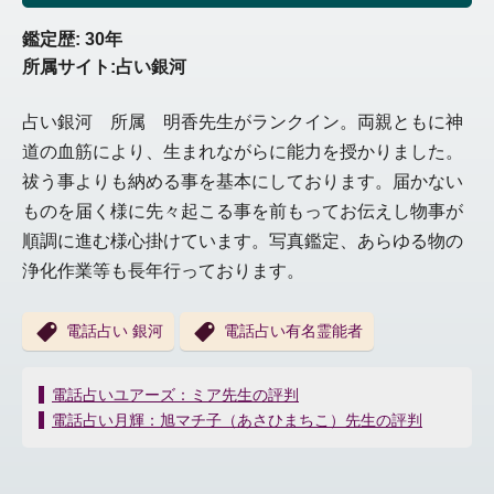
鑑定歴: 30年
所属サイト:占い銀河
占い銀河 所属 明香先生がランクイン。両親ともに神
道の血筋により、生まれながらに能力を授かりました。
祓う事よりも納める事を基本にしております。届かない
ものを届く様に先々起こる事を前もってお伝えし物事が
順調に進む様心掛けています。写真鑑定、あらゆる物の
浄化作業等も長年行っております。
電話占い 銀河
電話占い有名霊能者
投
電話占いユアーズ：ミア先生の評判
稿
電話占い月輝：旭マチ子（あさひまちこ）先生の評判
ナ
ビ
ゲ