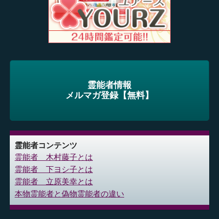
霊能者情報
メルマガ登録【無料】
霊能者コンテンツ
霊能者 木村藤子とは
霊能者 下ヨシ子とは
霊能者 立原美幸とは
本物霊能者と偽物霊能者の違い