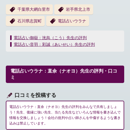
千葉県大網白里市
岩手県北上市
石川県志賀町
電話占いウラナ
投
電話占い御嶽：洸烏（こう）先生の評判
稿
電話占い音羽：彩誠（あいせい）先生の評判
ナ
ビ
ゲ
ー
電話占いウラナ：直余（ナオヨ）先生の評判・口コ
シ
ミ
ョ
ン
口コミを投稿する
電話占いウラナ：直余（ナオヨ）先生の評判をみんなで共有しましょ
う！先生、復縁に強い先生、当たる先生などいろんな情報を書き込んで
情報を交換しましょう！会社の批判や占い師さんを中傷するような書き
込みは禁止しています。