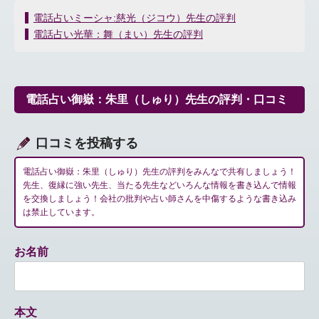
投
電話占いミーシャ:慈光（ジコウ）先生の評判
稿
電話占い光華：舞（まい）先生の評判
ナ
ビ
ゲ
ー
電話占い御嶽：朱里（しゅり）先生の評判・口コミ
シ
ョ
ン
口コミを投稿する
電話占い御嶽：朱里（しゅり）先生の評判をみんなで共有しましょう！
先生、復縁に強い先生、当たる先生などいろんな情報を書き込んで情報
を交換しましょう！会社の批判や占い師さんを中傷するような書き込み
は禁止しています。
お名前
本文