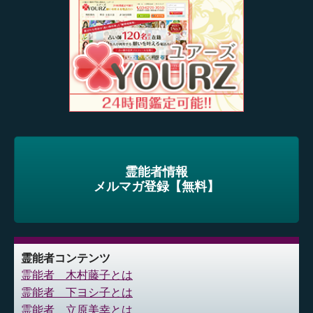
霊能者情報
メルマガ登録【無料】
霊能者コンテンツ
霊能者 木村藤子とは
霊能者 下ヨシ子とは
霊能者 立原美幸とは