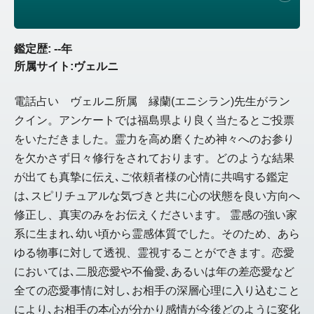
鑑定歴: --年
所属サイト:ヴェルニ
電話占い ヴェルニ所属 縁蘭(エニシラン)先生がラン
クイン。アンケートでは福島県より良く当たるとご投票
をいただきました。霊力を高め磨くため神々へのお参り
を欠かさず日々修行をされております。どのような結果
が出ても真摯に伝え､ご依頼者様の心情に共鳴する鑑定
は､スピリチュアルな気づきと共に心の状態を良い方向へ
修正し、真実のみをお伝えくださいます。 霊感の強い家
系に生まれ､幼い頃から霊感体質でした。そのため、あら
ゆる物事に対して透視、霊視することができます。恋愛
においては､二股恋愛や不倫愛､あるいは年の差恋愛など
全ての恋愛事情に対し､お相手の深層心理に入り込むこと
により､お相手の本心が分かり感情が今後どのように変化