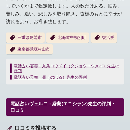
していくかまで鑑定致します。人の数だけある、悩み、
苦しみ、迷い、悲しみを取り除き、皆様のもとに幸せが
訪れるよう、お導き致します。
三重県尾鷲市
北海道中頓別町
復活愛
東京都武蔵村山市
投
電話占い霊雲：九条コウメイ（クジョウコウメイ）先生の
評判
稿
ナ
電話占い天舞：晃（のぼる）先生の評判
ビ
ゲ
ー
シ
電話占いヴェルニ：縁蘭(エニシラン)先生の評判・
ョ
口コミ
ン
口コミを投稿する