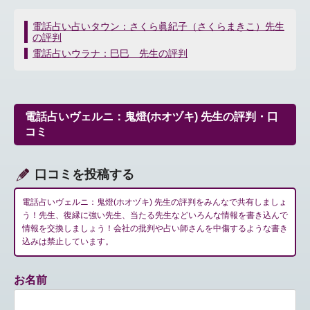
投
電話占い占いタウン：さくら眞紀子（さくらまきこ）先生
の評判
稿
ナ
電話占いウラナ：巳巳 先生の評判
ビ
ゲ
ー
シ
電話占いヴェルニ：鬼燈(ホオヅキ) 先生の評判・口
ョ
コミ
ン
口コミを投稿する
電話占いヴェルニ：鬼燈(ホオヅキ) 先生の評判をみんなで共有しましょ
う！先生、復縁に強い先生、当たる先生などいろんな情報を書き込んで
情報を交換しましょう！会社の批判や占い師さんを中傷するような書き
込みは禁止しています。
お名前