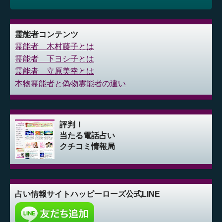
霊能者コンテンツ
霊能者 木村藤子とは
霊能者 下ヨシ子とは
霊能者 立原美幸とは
本物霊能者と偽物霊能者の違い
評判！
当たる電話占い
クチコミ情報局
占い情報サイト
ハッピーローズ公式LINE