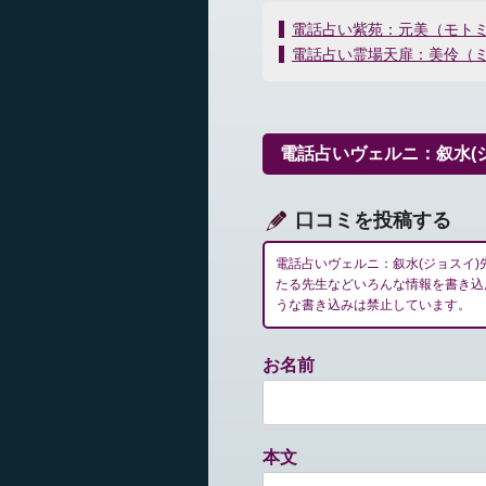
投
電話占い紫苑：元美（モト
稿
電話占い霊場天扉：美伶（
ナ
ビ
ゲ
ー
電話占いヴェルニ：叙水(
シ
ョ
ン
口コミを投稿する
電話占いヴェルニ：叙水(ジョスイ
たる先生などいろんな情報を書き込
うな書き込みは禁止しています。
お名前
本文