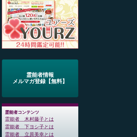
霊能者情報
メルマガ登録【無料】
霊能者コンテンツ
霊能者 木村藤子とは
霊能者 下ヨシ子とは
霊能者 立原美幸とは