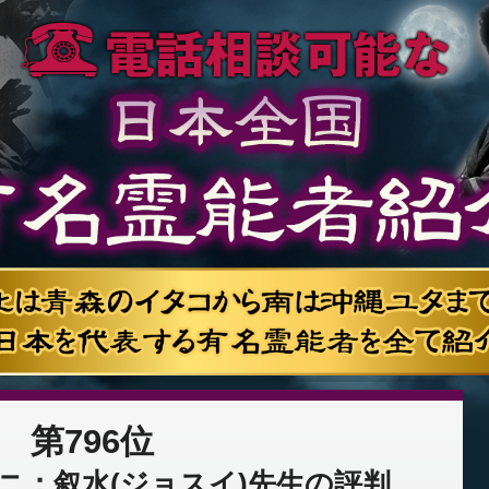
第796位
ニ：叙水(ジョスイ)先生の評判