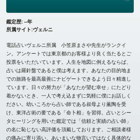
鑑定歴: --年
所属サイト:ヴェルニ
電話占いヴェルニ所属 小笠原まさや先生がランクイ
ン。アンケートでは東京都のお客様より良く当たるとご
投票をいただいています。人生を地図に例えるならば、
占いは羅針盤であると僕は考えます。あなたの目的地ま
での旅路を最高最善にナビゲートできるよう日々精進し
ています。日々の努力が「あなたが望む幸せ」にたどり
着かないとき、一人で考え込まずに気軽に僕にお話しく
ださい。幼いころから占い師である叔母より薫陶を受
け、東洋占術の要である「命卜相」を習得。占いとシー
タヒーリングを用いた鑑定では「信頼と実績の占い師」
の名に恥じない高評価を頂戴しております。ご相談者様
の痛みに寄り添い、あいまいな物言いではなく具体的な