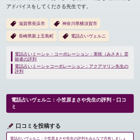
アドバイスをしてくださる先生です。
滋賀県長浜市
神奈川県横須賀市
長崎県新上五島町
電話占いヴェルニ
投
電話占いミーシャ・コーポレーション：美咲（みさき）霊
能者の評判
稿
ナ
電話占いミーシャコーポレーション：アクアマリン先生の
評判
ビ
ゲ
ー
シ
電話占いヴェルニ：小笠原まさや先生の評判・口コ
ョ
ミ
ン
口コミを投稿する
電話占いヴェルニ：小笠原まさや先生の評判をみんなで共有しましょ