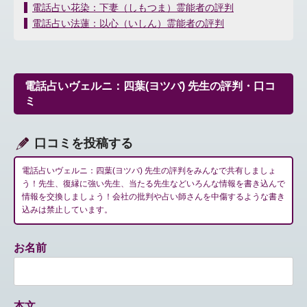
投
電話占い花染：下妻（しもつま）霊能者の評判
稿
電話占い法蓮：以心（いしん）霊能者の評判
ナ
ビ
ゲ
ー
電話占いヴェルニ：四葉(ヨツバ) 先生の評判・口コ
シ
ミ
ョ
ン
口コミを投稿する
電話占いヴェルニ：四葉(ヨツバ) 先生の評判をみんなで共有しましょ
う！先生、復縁に強い先生、当たる先生などいろんな情報を書き込んで
情報を交換しましょう！会社の批判や占い師さんを中傷するような書き
込みは禁止しています。
お名前
本文