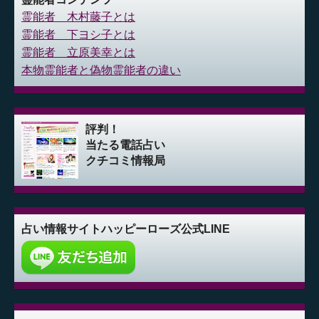
霊能者 木村藤子とは
霊能者 下ヨシ子とは
霊能者 立原美幸とは
本物霊能者と偽物霊能者の違い
評判！
当たる電話占い
クチコミ情報局
占い情報サイト
ハッピーローズ公式LINE