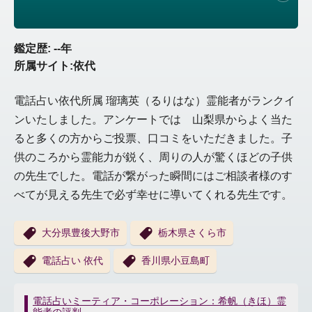
鑑定歴: --年
所属サイト:依代
電話占い依代所属 瑠璃英（るりはな）霊能者がランクイ
ンいたしました。アンケートでは 山梨県からよく当た
ると多くの方からご投票、口コミをいただきました。子
供のころから霊能力が鋭く、周りの人が驚くほどの子供
の先生でした。電話が繋がった瞬間にはご相談者様のす
べてが見える先生で必ず幸せに導いてくれる先生です。
大分県豊後大野市
栃木県さくら市
電話占い 依代
香川県小豆島町
投
電話占いミーティア・コーポレーション：希帆（きほ）霊