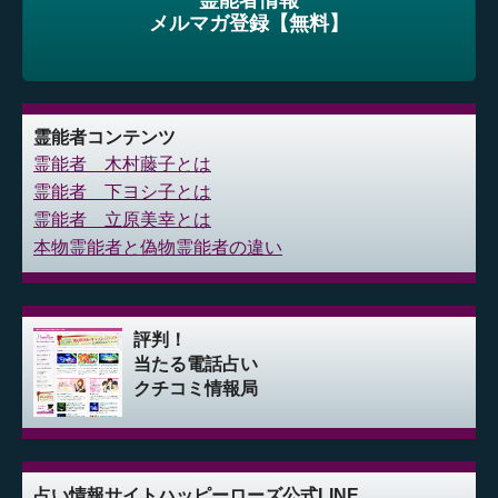
霊能者情報
メルマガ登録【無料】
霊能者コンテンツ
霊能者 木村藤子とは
霊能者 下ヨシ子とは
霊能者 立原美幸とは
本物霊能者と偽物霊能者の違い
評判！
当たる電話占い
クチコミ情報局
占い情報サイト
ハッピーローズ公式LINE