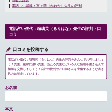
能者の評判
稿
ナ
電話占い紫魂：寧々華（ねねか）先生の評判
ビ
ゲ
ー
シ
電話占い依代：瑠璃英（るりはな）先生の評判・口
ョ
コミ
ン
口コミを投稿する
電話占い依代：瑠璃英（るりはな）先生の評判をみんなで共有しましょ
う！先生、復縁に強い先生、当たる先生などいろんな情報を書き込んで
情報を交換しましょう！会社の批判や占い師さんを中傷するような書き
込みは禁止しています。
お名前
本文