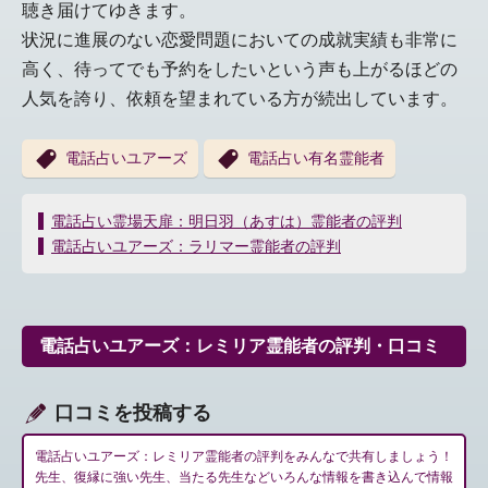
聴き届けてゆきます。
状況に進展のない恋愛問題においての成就実績も非常に
高く、待ってでも予約をしたいという声も上がるほどの
人気を誇り、依頼を望まれている方が続出しています。
電話占いユアーズ
電話占い有名霊能者
投
電話占い霊場天扉：明日羽（あすは）霊能者の評判
稿
電話占いユアーズ：ラリマー霊能者の評判
ナ
ビ
ゲ
ー
電話占いユアーズ：レミリア霊能者の評判・口コミ
シ
ョ
ン
口コミを投稿する
電話占いユアーズ：レミリア霊能者の評判をみんなで共有しましょう！
先生、復縁に強い先生、当たる先生などいろんな情報を書き込んで情報