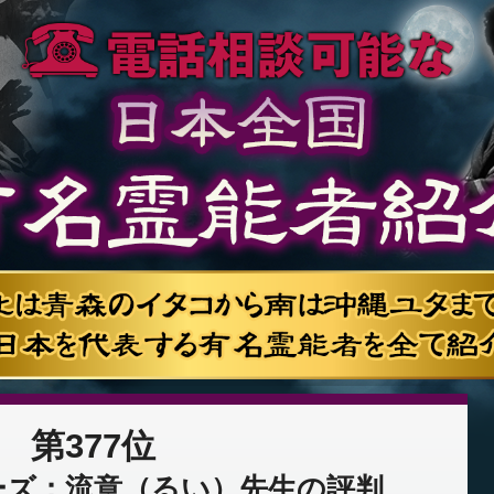
第377位
ーズ：流意（るい）先生の評判