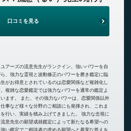
口コミを見る
たユアーズの流意先生がランクイン。強いパワーを自
がら、強力な霊視と波動修正のパワーを磨き鑑定に臨
先生がお得意とされているのは恋愛関係など複雑化し
す。複雑な恋愛鑑定では強力なパワーを通常の鑑定よ
います。 また、その強力なパワーは、恋愛関係以外
、仕事など様々な分野のご相談にも発揮され、これま
を行い、実績を積み上げてきました。 強力な念視に
く流意先生の願望成就鑑定によって新たなる希望への
力強い鑑定でご相談者の求める願望へと着実な答えを