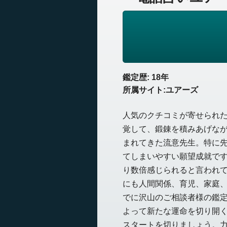
鑑定歴: 18年
所属サイト:ユアーズ
人気のクチコミが寄せられ
覚して、鍛錬を積みあげな
まれてきた流意先生。特に
てしまいやすい願望成就で
り数倍感じられると言われて
にも人間関係、育児、家庭
でに沢山のご相談者様の鑑定
よって新たな運命を切り開
スタートを切りましょう。