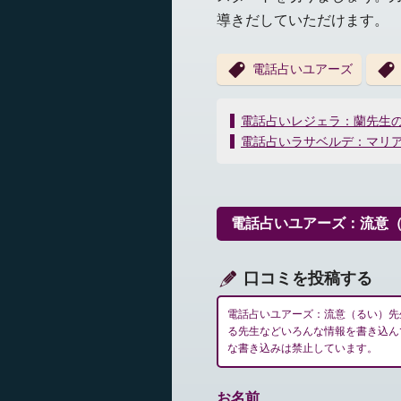
導きだしていただけます。
電話占いユアーズ
投
電話占いレジェラ：蘭先生
稿
電話占いラサベルデ：マリ
ナ
ビ
ゲ
ー
電話占いユアーズ：流意
シ
ョ
ン
口コミを投稿する
電話占いユアーズ：流意（るい）先
る先生などいろんな情報を書き込ん
な書き込みは禁止しています。
お名前