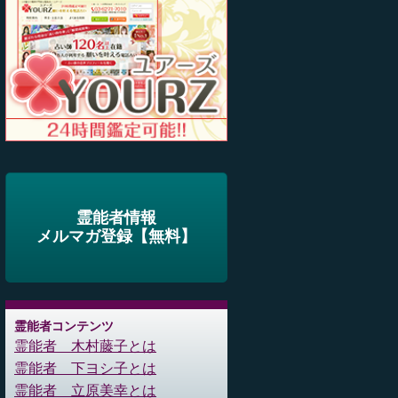
霊能者情報
メルマガ登録【無料】
霊能者コンテンツ
霊能者 木村藤子とは
霊能者 下ヨシ子とは
霊能者 立原美幸とは