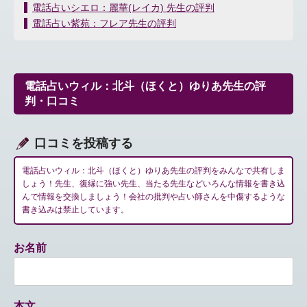
投
電話占いシエロ：麗華(レイカ) 先生の評判
稿
電話占い紫苑：フレア先生の評判
ナ
ビ
ゲ
ー
電話占いウィル：北斗（ほくと）ゆりあ先生の評
シ
判・口コミ
ョ
ン
口コミを投稿する
電話占いウィル：北斗（ほくと）ゆりあ先生の評判をみんなで共有しま
しょう！先生、復縁に強い先生、当たる先生などいろんな情報を書き込
んで情報を交換しましょう！会社の批判や占い師さんを中傷するような
書き込みは禁止しています。
お名前
本文