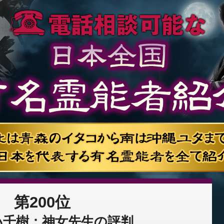
第200位
い千樹：神女先生の評判