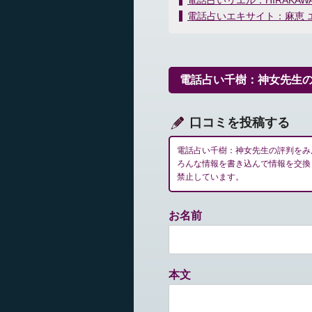
電話占いリエル：HIRAKA
稿
電話占いエキサイト：麻恵 
ナ
ビ
ゲ
ー
電話占い千樹：神女先生
シ
ョ
ン
口コミを投稿する
電話占い千樹：神女先生の評判をみ
ろんな情報を書き込んで情報を交換
禁止しています。
お名前
本文