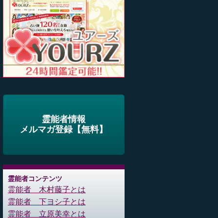
霊能者情報
メルマガ登録【無料】
霊能者コンテンツ
霊能者 木村藤子とは
霊能者 下ヨシ子とは
霊能者 立原美幸とは