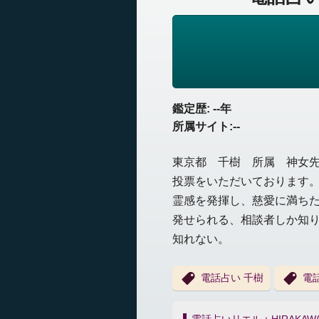
鑑定歴: --年
所属サイト:--
東京都 千樹 所属 神女
投票をいただいております。
霊感を発揮し、慈愛に満ちた
発せられる、相談者しか知り
知れない。
電話占い 千樹
電
投