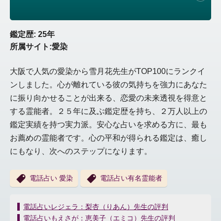
鑑定歴: 25年
所属サイト:愛染
大阪で人気の愛染から雪月花先生がTOP100にランクイ
ンしました。心が離れている彼の気持ちを強力にあなた
に振り向かせることが出来る、恋愛の未来透視を得意と
する霊能者。２５年に及ぶ鑑定歴を持ち、２万人以上の
鑑定実績を持つ実力派。安心な占いを求める方に、最も
お薦めの霊能者です。心の平和が得られる鑑定は、癒し
にもなり、次へのステップになります。
電話占い 愛染
電話占い有名霊能者
投
電話占いレジェラ：梨杏（りあん）先生の評判
稿
電話占いもえさが：恵美子（エミコ）先生の評判