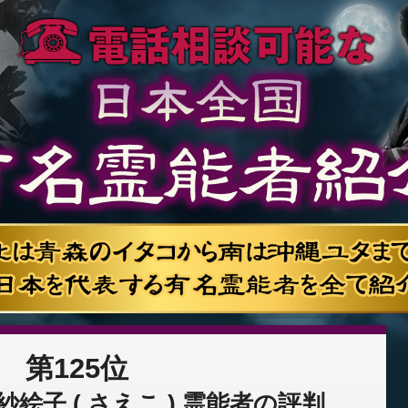
第125位
絵子 ( さえこ ) 霊能者の評判