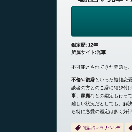
鑑定歴: 12年
所属サイト:光華
不可能とされてきた問題を
不倫
や
復縁
といった複雑恋
談者の方とのご縁に結び付
事
、
家庭
などの鑑定も行っ
難しい状況だとしても、解
ら特に恋愛の鑑定は多く好
電話占いラサベルデ