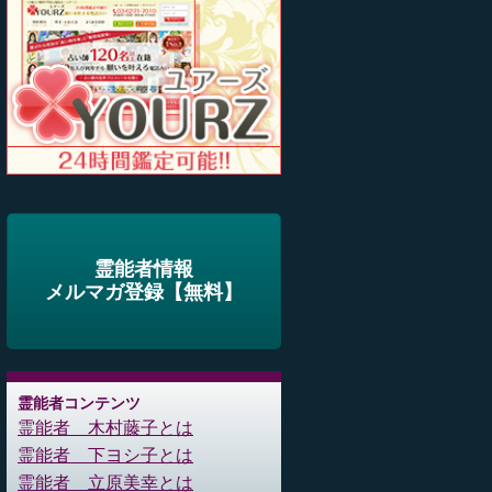
霊能者情報
メルマガ登録【無料】
霊能者コンテンツ
霊能者 木村藤子とは
霊能者 下ヨシ子とは
霊能者 立原美幸とは