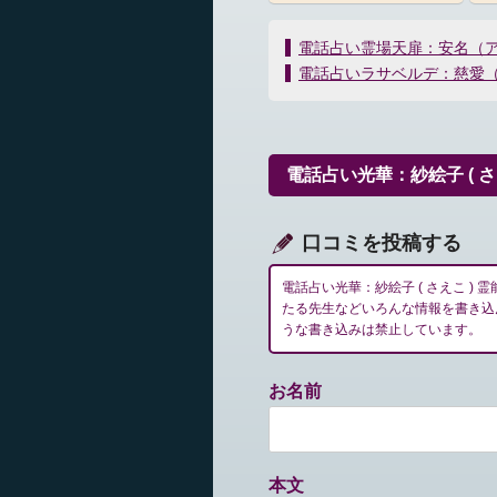
投
電話占い霊場天扉：安名（
稿
電話占いラサベルデ：慈愛
ナ
ビ
ゲ
ー
電話占い光華：紗絵子 ( 
シ
ョ
ン
口コミを投稿する
電話占い光華：紗絵子 ( さえこ 
たる先生などいろんな情報を書き込
うな書き込みは禁止しています。
お名前
本文