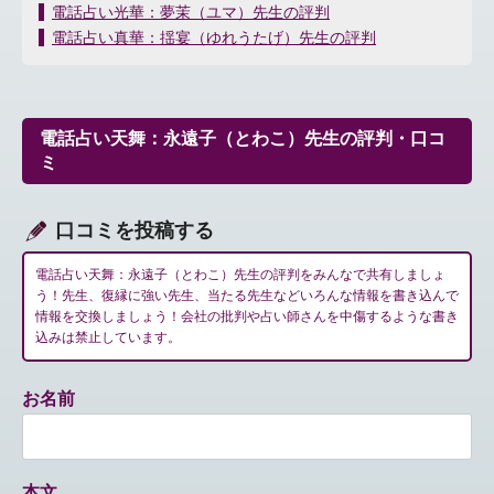
投
電話占い光華：夢茉（ユマ）先生の評判
稿
電話占い真華：揺宴（ゆれうたげ）先生の評判
ナ
ビ
ゲ
ー
電話占い天舞：永遠子（とわこ）先生の評判・口コ
シ
ミ
ョ
ン
口コミを投稿する
電話占い天舞：永遠子（とわこ）先生の評判をみんなで共有しましょ
う！先生、復縁に強い先生、当たる先生などいろんな情報を書き込んで
情報を交換しましょう！会社の批判や占い師さんを中傷するような書き
込みは禁止しています。
お名前
本文