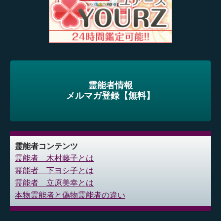
霊能者情報
メルマガ登録【無料】
霊能者コンテンツ
霊能者 木村藤子とは
霊能者 下ヨシ子とは
霊能者 立原美幸とは
本物霊能者と偽物霊能者の違い