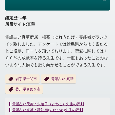
鑑定歴: --年
所属サイト:真華
電話占い真華所属 揺宴（ゆれうたげ）霊能者がランク
イン致しました。アンケートでは徳島県からよく当たる
とご投票、口コミを頂いております。恋愛に関しては１
００％の成就率を誇る先生です。一度もあったことのな
いような人物でも振り向かせることができる先生です。
岩手県一関市
電話占い 真華
香川県さぬき市
投
電話占い天舞：永遠子（とわこ）先生の評判
稿
電話占い光苑：諏訪姫(すわひめ)先生の評判
ナ