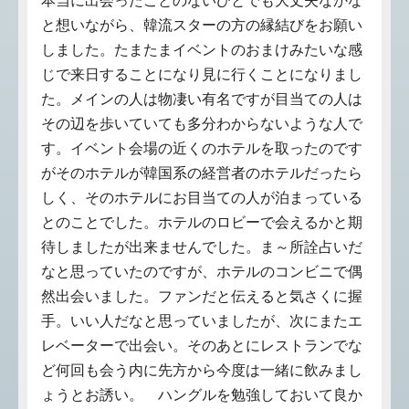
本当に出会ったことのないひとでも大丈夫なかな
と想いながら、韓流スターの方の縁結びをお願い
しました。たまたまイベントのおまけみたいな感
じで来日することになり見に行くことになりまし
た。メインの人は物凄い有名ですが目当ての人は
その辺を歩いていても多分わからないような人で
す。イベント会場の近くのホテルを取ったのです
がそのホテルが韓国系の経営者のホテルだったら
しく、そのホテルにお目当ての人が泊まっている
とのことでした。ホテルのロビーで会えるかと期
待しましたが出来ませんでした。ま～所詮占いだ
なと思っていたのですが、ホテルのコンビニで偶
然出会いました。ファンだと伝えると気さくに握
手。いい人だなと思っていましたが、次にまたエ
レベーターで出会い。そのあとにレストランでな
ど何回も会う内に先方から今度は一緒に飲みまし
ょうとお誘い。 ハングルを勉強しておいて良か