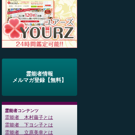
霊能者情報
メルマガ登録【無料】
霊能者コンテンツ
霊能者 木村藤子とは
霊能者 下ヨシ子とは
霊能者 立原美幸とは