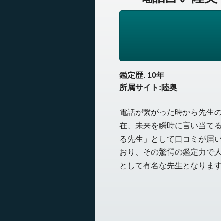
鑑定歴: 10年
所属サイト:陸奥
電話が繋がった時から先生
在、未来を瞬時に言い当て
る先生」として口コミが届
おり、その驚愕の鑑定力で
として有名な先生となりま