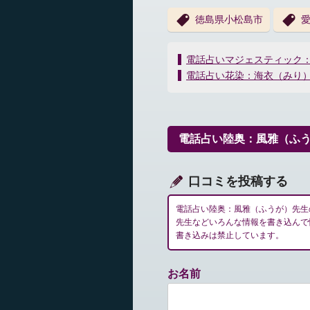
徳島県小松島市
投
電話占いマジェスティック
稿
電話占い花染：海衣（みり
ナ
ビ
ゲ
ー
電話占い陸奥：風雅（ふ
シ
ョ
ン
口コミを投稿する
電話占い陸奥：風雅（ふうが）先生
先生などいろんな情報を書き込んで
書き込みは禁止しています。
お名前