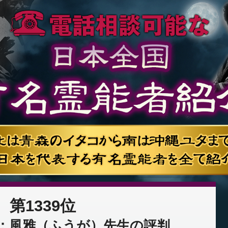
第1339位
：風雅（ふうが）先生の評判