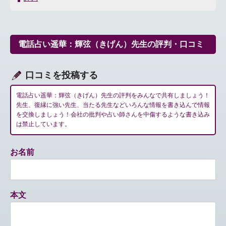
ビ
ゲ
ー
シ
電話占い遥華：輝弦（きげん）先生の評判・口コミ
ョ
ン
口コミを投稿する
電話占い遥華：輝弦（きげん）先生の評判をみんなで共有しましょう！
先生、復縁に強い先生、当たる先生などいろんな情報を書き込んで情報
を交換しましょう！会社の批判や占い師さんを中傷するような書き込み
は禁止しています。
お名前
本文