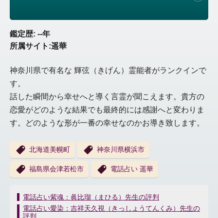
鑑定歴: --年
所属サイト:遥華
神奈川県で有名な 輝弦（きげん）霊能者がランクインで
す。
話した瞬間から幸せへと導く言霊が聞こえます。貴方の
恋愛がどのような結果でも最終的には感謝へと変わりま
す。どのような形が一番の幸せなのかお導き致します。
北海道美幌町
神奈川県横浜市
福島県会津若松市
電話占い 遥華
投
電話占い紫魂：眞比瑠（まひる）先生の評判
稿
電話占い愛染：吉祥天久視（きっしょうてんくみ）先生の
ナ
評判