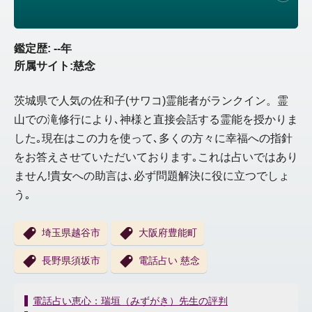
鑑定歴: --年
所属サイト:慈念
茨城県で人気の佐和子(サワコ)霊能者がランクイン。霊
山での滝修行により､神様と直接会話する霊能を授かりま
した｡現在はこの力を使って､多くの方々に幸福への指針
をお答えさせていただいております｡これは占いではあり
ません!貴女への助言は､必ず問題解決に役に立つでしょ
う｡
埼玉県越谷市
大阪府豊能町
長野県須坂市
電話占い 慈念
投
電話占い恵心：瑞垣（みずがき）先生の評判