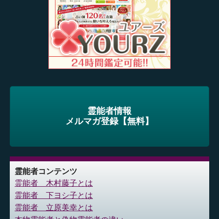
霊能者情報
メルマガ登録【無料】
霊能者コンテンツ
霊能者 木村藤子とは
霊能者 下ヨシ子とは
霊能者 立原美幸とは