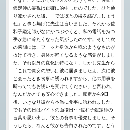
どなど、とにかく彼本人かと思うくらい、佐和子
鑑定師の霊視は正確に的中したのでした。ひと通
り驚かされた後、「では彼との縁を結びましょう
ね」と事も無げに先生は言いました。それから佐
和子鑑定師がなにかつぶやくと、私の電話を持つ
手が急に冷たくなった気がしたのです。そして次
の瞬間には、フーッと身体から魂のようなものが
抜けて行き、身体が軽くなるような感覚がしまし
た。それ以外の変化は特になく、しかし先生から
「これで貴女の想いは彼に届きましたよ。次に彼
と会ったとき食事に誘われますから、他の用事を
断ってでもお誘いを受けてください」と言われ、
なんだかとても安心できました。鑑定から9日
後、いきなり彼から本当に食事に誘われました。
でもその日はバイトの面接日･･･佐和子鑑定師の
言葉を思い出し、彼との食事を優先しました。そ
うしたら、なんと彼から告白されたのです。どう