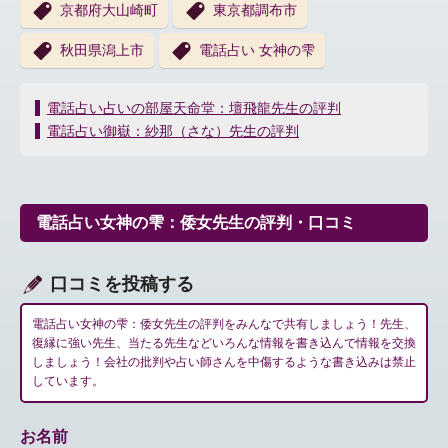
京都府大山崎町
東京都調布市
秋田県潟上市
電話占い 女神の雫
投
電話占い占いの部屋天命堂：壇飛龍先生の評判
稿
電話占い御嶽：紗那（さな）先生の評判
ナ
ビ
ゲ
ー
電話占い女神の雫：倭女先生の評判・口コミ
シ
ョ
ン
口コミを投稿する
電話占い女神の雫：倭女先生の評判をみんなで共有しましょう！先生、
復縁に強い先生、当たる先生などいろんな情報を書き込んで情報を交換
しましょう！会社の批判や占い師さんを中傷するような書き込みは禁止
しています。
お名前