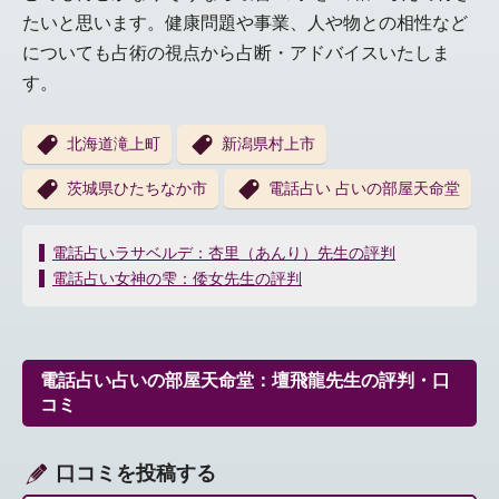
たいと思います。健康問題や事業、人や物との相性など
についても占術の視点から占断・アドバイスいたしま
す。
北海道滝上町
新潟県村上市
茨城県ひたちなか市
電話占い 占いの部屋天命堂
投
電話占いラサベルデ：杏里（あんり）先生の評判
稿
電話占い女神の雫：倭女先生の評判
ナ
ビ
ゲ
ー
電話占い占いの部屋天命堂：壇飛龍先生の評判・口
シ
コミ
ョ
ン
口コミを投稿する