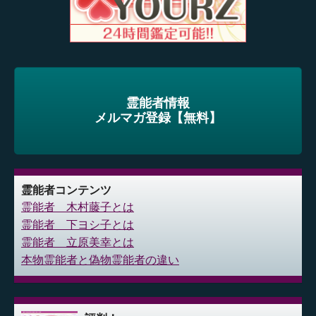
霊能者情報
メルマガ登録【無料】
霊能者コンテンツ
霊能者 木村藤子とは
霊能者 下ヨシ子とは
霊能者 立原美幸とは
本物霊能者と偽物霊能者の違い