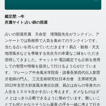
鑑定歴: --年
所属サイト:占い師の部屋
占いの部屋所属 天命堂 壇飛龍先生がランクイン。ア
ンケートでは島根県で人気を集めてのランクインです。
当たる占いを売らせていただきます！易占・観相・天文
地理風水などを尊敬する先生方の幸運なご縁をいただき
習得してきました。チャットや 電話鑑定でも占術を使用
しての智慧や情報を提供して行けるよう心がけ ていま
す。 マレーシア中央風水学院長・談養吾第四代伝人劉育
才老師の門人。 三元玄術研究社日本分會 主席研究員
2012年玄空大卦派風水奥伝伝授。易占は自らの等身大の
人生を１００％生かす占いと考えます。ダメなものはダ
メ とはっきり占断できるように努めています。難しいこ
とでも何とかなりそうなら最善 の手を一緒に考えて行き