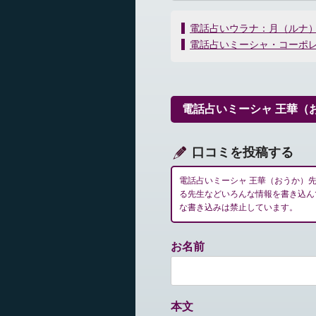
投
電話占いウラナ：月（ルナ
稿
電話占いミーシャ・コーポ
ナ
ビ
ゲ
ー
電話占いミーシャ 王華（
シ
ョ
ン
口コミを投稿する
電話占いミーシャ 王華（おうか）
る先生などいろんな情報を書き込ん
な書き込みは禁止しています。
お名前
本文