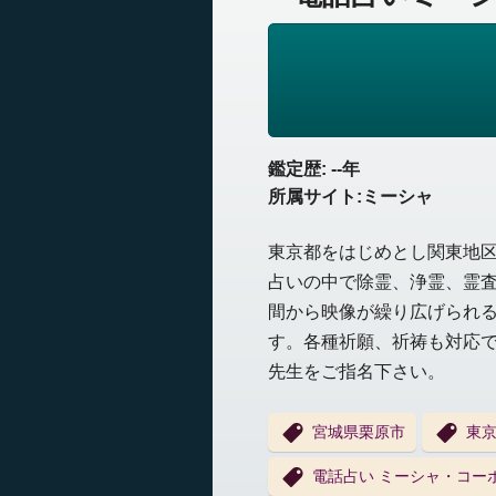
鑑定歴: --年
所属サイト:ミーシャ
東京都をはじめとし関東地
占いの中で除霊、浄霊、霊
間から映像が繰り広げられ
す。各種祈願、祈祷も対応
先生をご指名下さい。
宮城県栗原市
東
電話占い ミーシャ・コー