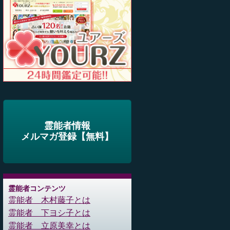
霊能者情報
メルマガ登録【無料】
霊能者コンテンツ
霊能者 木村藤子とは
霊能者 下ヨシ子とは
霊能者 立原美幸とは