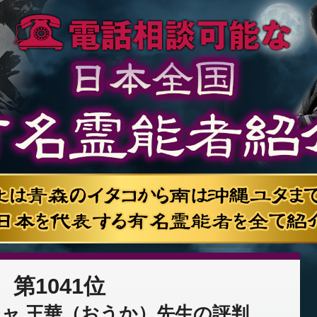
第1041位
ャ 王華（おうか）先生の評判