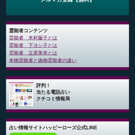
霊能者コンテンツ
霊能者 木村藤子とは
霊能者 下ヨシ子とは
霊能者 立原美幸とは
本物霊能者と偽物霊能者の違い
評判！
当たる電話占い
クチコミ情報局
占い情報サイト
ハッピーローズ公式LINE