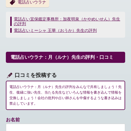
電話占いウラナ
投
電話占い宜保鑑定事務所：加夜明泉（かやめいせん）先生
の評判
稿
ナ
電話占いミーシャ 王華（おうか）先生の評判
ビ
ゲ
ー
シ
電話占いウラナ：月（ルナ）先生の評判・口コミ
ョ
ン
口コミを投稿する
電話占いウラナ：月（ルナ）先生の評判をみんなで共有しましょう！先
生、復縁に強い先生、当たる先生などいろんな情報を書き込んで情報を
交換しましょう！会社の批判や占い師さんを中傷するような書き込みは
禁止しています。
お名前