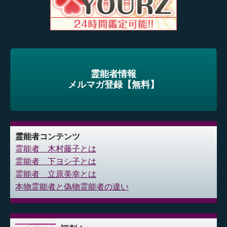
霊能者情報
メルマガ登録【無料】
霊能者コンテンツ
霊能者 木村藤子とは
霊能者 下ヨシ子とは
霊能者 立原美幸とは
本物霊能者と偽物霊能者の違い