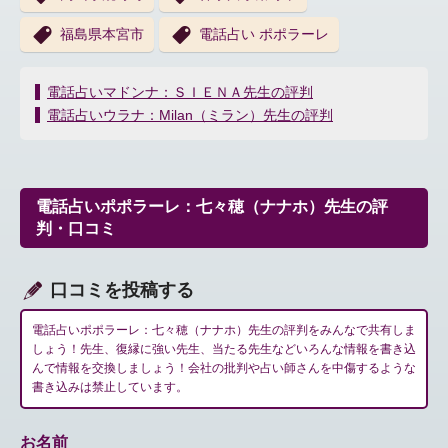
福島県本宮市
電話占い ポポラーレ
投
電話占いマドンナ：ＳＩＥＮＡ先生の評判
稿
電話占いウラナ：Milan（ミラン）先生の評判
ナ
ビ
ゲ
ー
電話占いポポラーレ：七々穂（ナナホ）先生の評
シ
判・口コミ
ョ
ン
口コミを投稿する
電話占いポポラーレ：七々穂（ナナホ）先生の評判をみんなで共有しま
しょう！先生、復縁に強い先生、当たる先生などいろんな情報を書き込
んで情報を交換しましょう！会社の批判や占い師さんを中傷するような
書き込みは禁止しています。
お名前