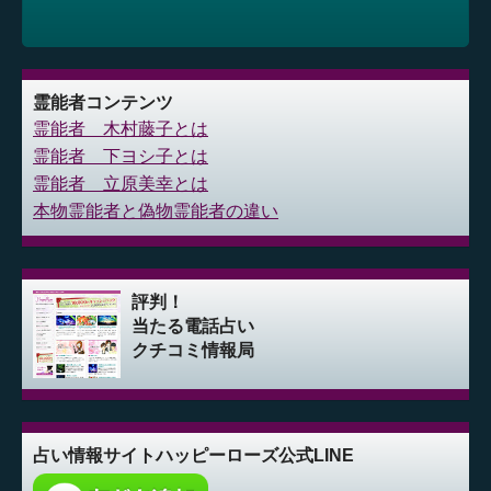
霊能者コンテンツ
霊能者 木村藤子とは
霊能者 下ヨシ子とは
霊能者 立原美幸とは
本物霊能者と偽物霊能者の違い
評判！
当たる電話占い
クチコミ情報局
占い情報サイト
ハッピーローズ公式LINE