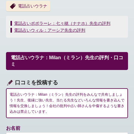
電話占いウラナ
投
電話占いポポラーレ：七々穂（ナナホ）先生の評判
稿
電話占いウィル：アーシア先生の評判
ナ
ビ
ゲ
ー
電話占いウラナ：Milan（ミラン）先生の評判・口コ
シ
ミ
ョ
ン
口コミを投稿する
電話占いウラナ：Milan（ミラン）先生の評判をみんなで共有しましょ
う！先生、復縁に強い先生、当たる先生などいろんな情報を書き込んで
情報を交換しましょう！会社の批判や占い師さんを中傷するような書き
込みは禁止しています。
お名前