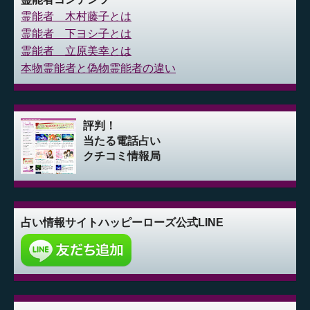
霊能者 木村藤子とは
霊能者 下ヨシ子とは
霊能者 立原美幸とは
本物霊能者と偽物霊能者の違い
評判！
当たる電話占い
クチコミ情報局
占い情報サイト
ハッピーローズ公式LINE