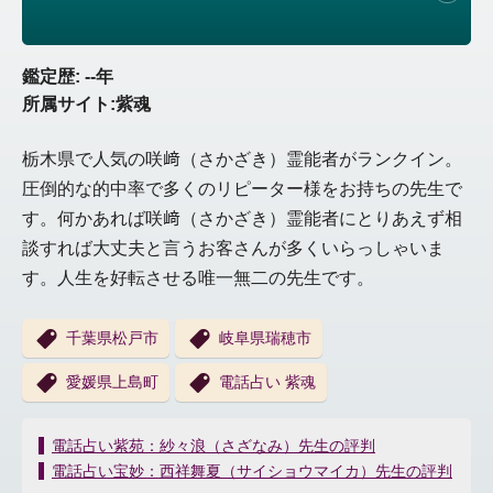
鑑定歴: --年
所属サイト:紫魂
栃木県で人気の咲﨑（さかざき）霊能者がランクイン。
圧倒的な的中率で多くのリピーター様をお持ちの先生で
す。何かあれば咲﨑（さかざき）霊能者にとりあえず相
談すれば大丈夫と言うお客さんが多くいらっしゃいま
す。人生を好転させる唯一無二の先生です。
千葉県松戸市
岐阜県瑞穂市
愛媛県上島町
電話占い 紫魂
投
電話占い紫苑：紗々浪（さざなみ）先生の評判
稿
電話占い宝妙：西祥舞夏（サイショウマイカ）先生の評判
ナ