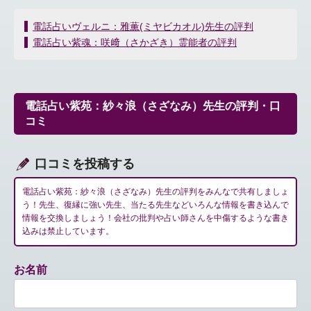
投
電話占いヴェルニ：雅薫(ミヤビカオル)先生の評判
稿
電話占い紫魂：咲﨑（さかざき）霊能者の評判
ナ
ビ
ゲ
ー
電話占い紫苑：紗々浪（さざなみ）先生の評判・口
シ
コミ
ョ
ン
口コミを投稿する
電話占い紫苑：紗々浪（さざなみ）先生の評判をみんなで共有しましょ
う！先生、復縁に強い先生、当たる先生などいろんな情報を書き込んで
情報を交換しましょう！会社の批判や占い師さんを中傷するような書き
込みは禁止しています。
お名前