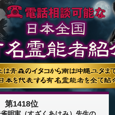
第1418位
朱雀明実（すざくあけみ）先生の