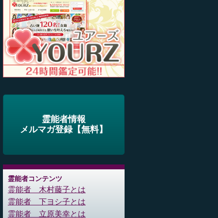
霊能者情報
メルマガ登録【無料】
霊能者コンテンツ
霊能者 木村藤子とは
霊能者 下ヨシ子とは
霊能者 立原美幸とは