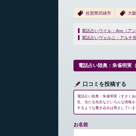
佐賀県武雄市
大
投
電話占いウイル：Ann（ア
稿
電話占いヴェルニ：アルナ
ナ
ビ
ゲ
ー
電話占い陸奥：朱雀明実
シ
ョ
ン
口コミを投稿する
電話占い陸奥：朱雀明実（すざくあ
生、当たる先生などいろんな情報を
するような書き込みは禁止していま
お名前