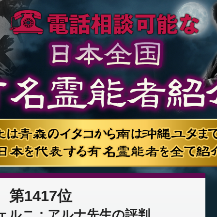
第1417位
ェルニ：アルナ先生の評判