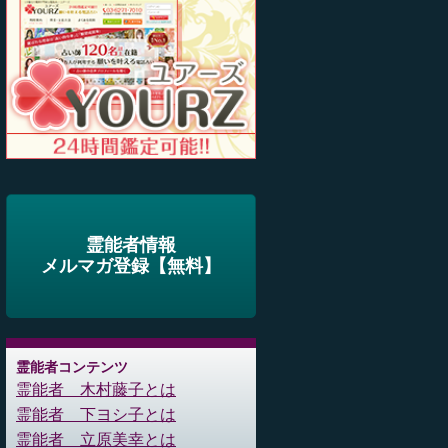
霊能者情報
メルマガ登録【無料】
霊能者コンテンツ
霊能者 木村藤子とは
霊能者 下ヨシ子とは
霊能者 立原美幸とは