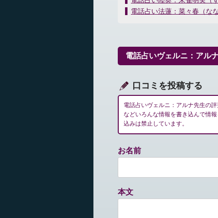
電話占い陸奥：朱雀明実（
稿
電話占い法蓮：菜々春（な
ナ
ビ
ゲ
ー
電話占いヴェルニ：アル
シ
ョ
ン
口コミを投稿する
電話占いヴェルニ：アルナ先生の評
などいろんな情報を書き込んで情報
込みは禁止しています。
お名前
本文