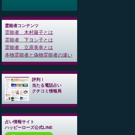
霊能者コンテンツ
霊能者 木村藤子とは
霊能者 下ヨシ子とは
霊能者 立原美幸とは
本物霊能者と偽物霊能者の違い
評判！
当たる電話占い
クチコミ情報局
占い情報サイト
ハッピーローズ公式LINE