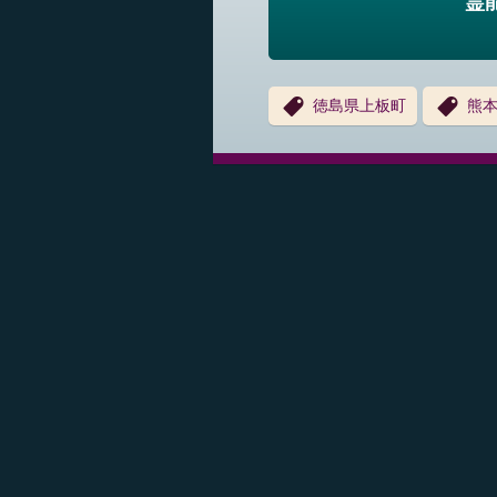
霊
徳島県上板町
熊