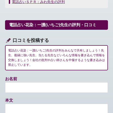
稿
電話占いＳＰＲ：みわ先生の評判
ナ
ビ
ゲ
ー
電話占い花染：一護(いちご)先生の評判・口コミ
シ
ョ
ン
口コミを投稿する
電話占い花染：一護(いちご)先生の評判をみんなで共有しましょう！先
生、復縁に強い先生、当たる先生などいろんな情報を書き込んで情報を
交換しましょう！会社の批判や占い師さんを中傷するような書き込みは
禁止しています。
お名前
本文