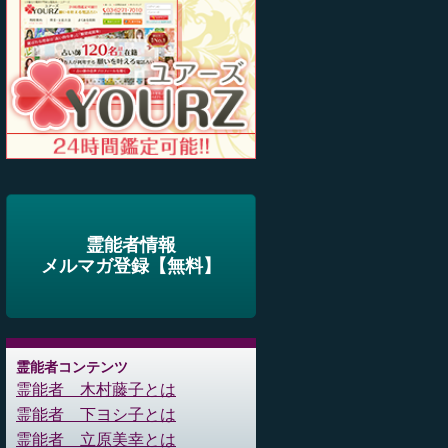
霊能者情報
メルマガ登録【無料】
霊能者コンテンツ
霊能者 木村藤子とは
霊能者 下ヨシ子とは
霊能者 立原美幸とは