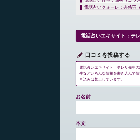
電話占い梓弓：陽明（ヨウ
稿
電話占いクォーレ：杏悠羽
ナ
ビ
ゲ
ー
電話占いエキサイト：テ
シ
ョ
ン
口コミを投稿する
電話占いエキサイト：テレサ先生の
生などいろんな情報を書き込んで情
き込みは禁止しています。
お名前
本文