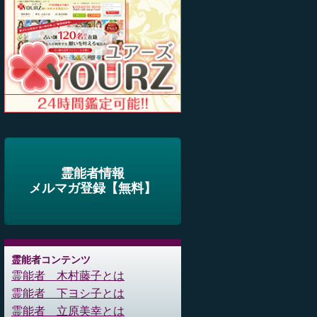
霊能者情報
メルマガ登録【無料】
霊能者コンテンツ
霊能者 木村藤子とは
霊能者 下ヨシ子とは
霊能者 立原美幸とは