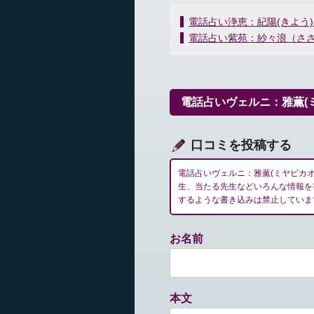
投
電話占い浄恵：紀陽(きよう
稿
電話占い紫苑：紗々浪（さ
ナ
ビ
ゲ
ー
電話占いヴェルニ：雅薫(
シ
ョ
ン
口コミを投稿する
電話占いヴェルニ：雅薫(ミヤビカ
生、当たる先生などいろんな情報を
するような書き込みは禁止していま
お名前
本文