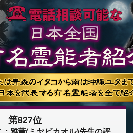
第827位
：雅薫(ミヤビカオル)先生の評