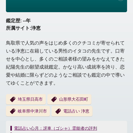
鑑定歴: --年
所属サイト:浄恵
鳥取県で人気の声をはじめ多くのクチコミが寄せられて
いる浄恵に在籍している男性のイタコの先生です。口寄
せを中心とし、多くのご相談者様の望みをかなえてきた
紀陽先生の願望成就鑑定。かなり高い成就率を誇り、恋
愛や結婚に限らずどのようなご相談でも鑑定の中で導い
てゆくことができます。
埼玉県日高市
山形県大石田町
岐阜県中津川市
電話占い 浄恵
投
電話占い心月：冴車（ゴシャ）霊能者の評判